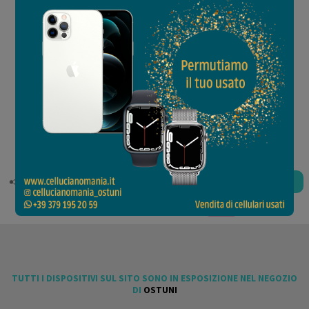
cellucianomania è
Partner
TUTTI I DISPOSITIVI SUL SITO
SONO IN ESPOSIZIONE NEL
NEGOZIO DI OSTUNI
1.299 €
COMPRA
o 3 rate da
433.00 €
senza interessi.
TUTTI I DISPOSITIVI SUL SITO SONO IN ESPOSIZIONE NEL NEGOZIO
DI
OSTUNI