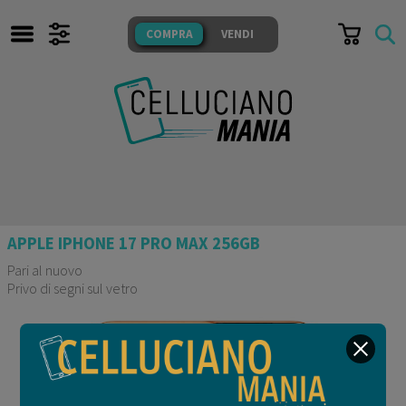
TUTTI I NOSTRI PRODOTTI
COMPRA
VENDI
SONO TESTATI E GARANTITI
COMPRA
VENDI
CERCA
APPLE IPHONE 17 PRO MAX 256GB
IL NEGOZIO
Whatsapp
Pari al nuovo
Privo di segni sul vetro
FACEBOOK
Messenger
Garanzia fino al 24/09/2026
Acquisto del 25/09/2025
INSTAGRAM
Mail
Domande
FAQ
e Risposte