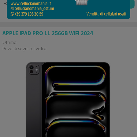
789 €
COMPRA
o 3 rate da
263.00 €
senza interessi.
APPLE IPAD PRO 11 256GB WIFI 2024
Ottimo
Privo di segni sul vetro
Garanzia 24 mesi