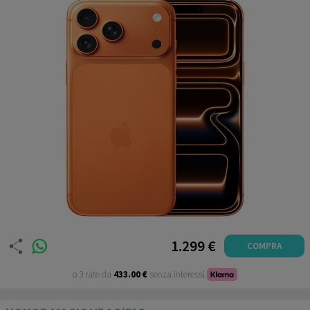
Acquisto del 25/09/2025
1.299 €
COMPRA
o 3 rate da
433.00 €
senza interessi.