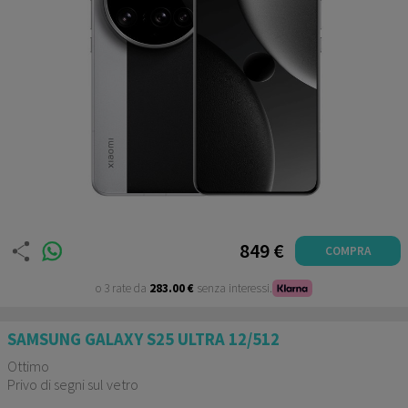
849 €
COMPRA
o 3 rate da
283.00 €
senza interessi.
SAMSUNG GALAXY S25 ULTRA 12/512
Ottimo
Privo di segni sul vetro
Garanzia 24 mesi