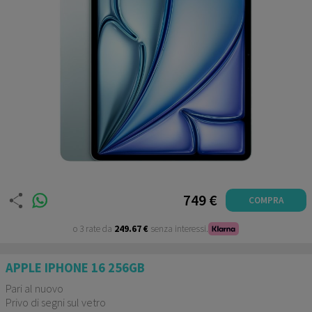
749 €
COMPRA
o 3 rate da
249.67 €
senza interessi.
APPLE IPHONE 16 256GB
Pari al nuovo
Privo di segni sul vetro