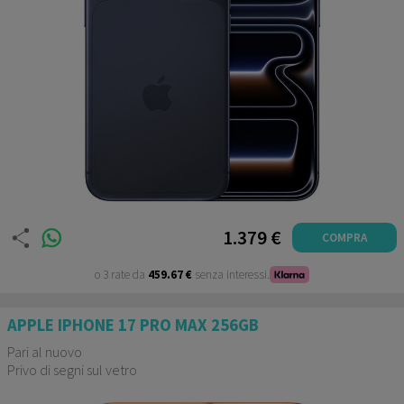
cellucianomania è
Partner
TUTTI I DISPOSITIVI SUL SITO
SONO IN ESPOSIZIONE NEL
NEGOZIO DI OSTUNI
1.379 €
COMPRA
o 3 rate da
459.67 €
senza interessi.
APPLE IPHONE 17 PRO MAX 256GB
Pari al nuovo
Privo di segni sul vetro
Garanzia fino al 24/09/2026