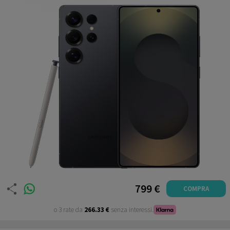
799 €
COMPRA
o 3 rate da
266.33 €
senza interessi.