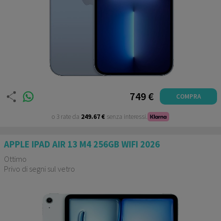
749 €
COMPRA
o 3 rate da
249.67 €
senza interessi.
APPLE IPAD AIR 13 M4 256GB WIFI 2026
Ottimo
Privo di segni sul vetro
Garanzia 12 mesi