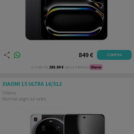
849 €
COMPRA
o 3 rate da
283.00 €
senza interessi.
XIAOMI 15 ULTRA 16/512
Ottimo
Normali segni sul vetro
Garanzia 12 mesi