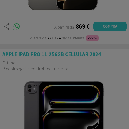
869 €
COMPRA
A partire da
o 3 rate da
289.67 €
senza interessi.
APPLE IPAD PRO 11 256GB CELLULAR 2024
Ottimo
Piccoli segni in controluce sul vetro
Garanzia 12 mesi