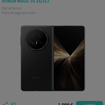
HONOR MAGIC V5 16/512
Pari al nuovo
Privo di segni sul vetro
Garanzia 12 mesi
1.099 €
COMPRA