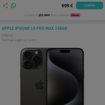
699 €
COMPRA
o 3 rate da
233.00 €
senza interessi.
APPLE IPHONE 15 PRO MAX 256GB
Ottimo
Normali segni sul vetro
Garanzia 12 mesi