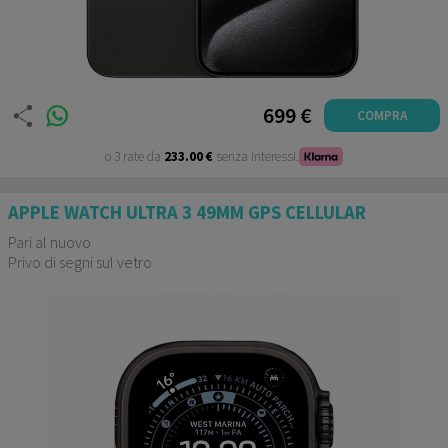
699 €
COMPRA
o 3 rate da
233.00 €
senza interessi.
APPLE WATCH ULTRA 3 49MM GPS CELLULAR
Pari al nuovo
Privo di segni sul vetro
Garanzia 12 mesi