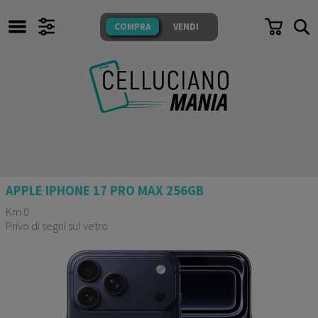
TUTTI I NOSTRI PRODOTTI
COMPRA
VENDI
SONO TESTATI E GARANTITI
COMPRA
VENDI
CERCA
APPLE IPHONE 17 PRO MAX 256GB
IL NEGOZIO
Whatsapp
Km 0
Privo di segni sul vetro
FACEBOOK
Messenger
Garanzia 24 mesi
INSTAGRAM
Mail
Domande
FAQ
e Risposte