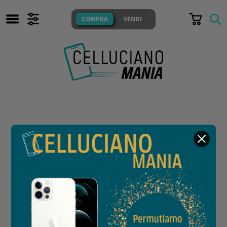
TUTTI I NOSTRI PRODOTTI
COMPRA
VENDI
SONO TESTATI E GARANTITI
COMPRA
VENDI
CERCA
IL NEGOZIO
Whatsapp
FACEBOOK
Messenger
Non abbiamo prodotti disponibili che
INSTAGRAM
Mail
corrispondono alla ricerca effettuata
Domande
FAQ
e Risposte
Vedi tutti i prodotti disponibili